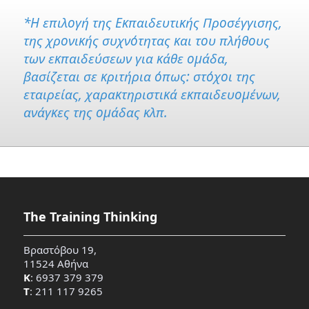
*Η επιλογή της Εκπαιδευτικής Προσέγγισης,
της χρονικής συχνότητας και του πλήθους
των εκπαιδεύσεων για κάθε ομάδα,
βασίζεται σε κριτήρια όπως: στόχοι της
εταιρείας, χαρακτηριστικά εκπαιδευομένων,
ανάγκες της ομάδας κλπ.
The Training Thinking
Βραστόβου 19,
11524 Αθήνα
Κ
: 6937 379 379
T
: 211 117 9265